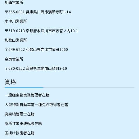
​川西営業所
​〒665-0891 兵庫県川西市満願寺町1-14
木津川営業所
〒619-0213 京都府木津川市市坂宮ノ内10-1
和歌山営業所
〒649-6222 和歌山県岩出市岡田1060
奈良営業所
〒630-0252 奈良県生駒市山崎町3-10
資格
一般廃棄物実務管理者在籍
大型特殊自動車第一種免許取得者在籍
廃棄物管理士在籍
高所作業車運転者在籍
玉掛け技能者在籍