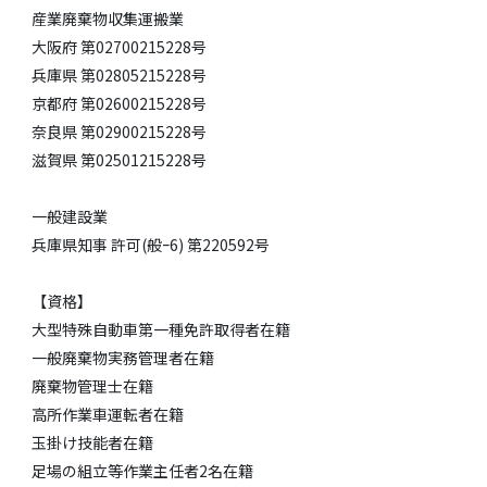
産業廃棄物収集運搬業
大阪府 第02700215228号
兵庫県 第02805215228号
京都府 第02600215228号
奈良県 第02900215228号
​滋賀県 第02501215228号
一般建設業
兵庫県知事 許可(般ｰ6) 第220592号
【資格】
大型特殊自動車第一種免許取得者在籍
一般廃棄物実務管理者在籍
廃棄物管理士在籍
高所作業車運転者在籍
玉掛け技能者在籍
足場の組立等作業主任者2名在籍