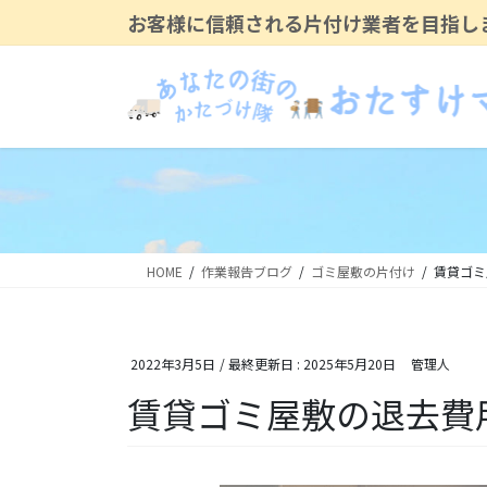
コ
ナ
お客様に信頼される片付け業者を目指し
ン
ビ
テ
ゲ
ン
ー
ツ
シ
に
ョ
移
ン
動
に
移
動
HOME
作業報告ブログ
ゴミ屋敷の片付け
賃貸ゴミ
2022年3月5日
/ 最終更新日 :
2025年5月20日
管理人
賃貸ゴミ屋敷の退去費