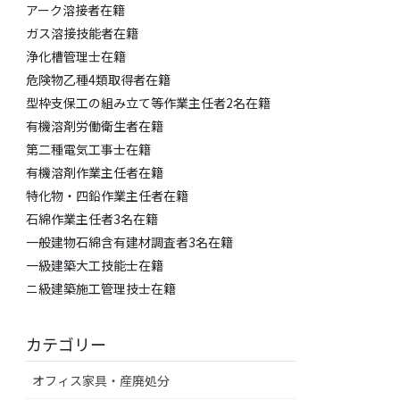
アーク溶接者在籍
ガス溶接技能者在籍
浄化槽管理士在籍
危険物乙種4類取得者在籍
型枠支保工の組み立て等作業主任者2名在籍
有機溶剤労働衛生者在籍
第二種電気工事士在籍
有機溶剤作業主任者在籍
特化物・四鉛作業主任者在籍
​石綿作業主任者3名在籍
​一般建物石綿含有建材調査者3名在籍
一級建築大工技能士在籍
​ニ級建築施工管理技士在籍
カテゴリー
オフィス家具・産廃処分