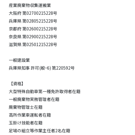
産業廃棄物収集運搬業
大阪府 第02700215228号
兵庫県 第02805215228号
京都府 第02600215228号
奈良県 第02900215228号
​滋賀県 第02501215228号
一般建設業
兵庫県知事 許可(般ｰ6) 第220592号
【資格】
大型特殊自動車第一種免許取得者在籍
一般廃棄物実務管理者在籍
廃棄物管理士在籍
高所作業車運転者在籍
玉掛け技能者在籍
足場の組立等作業主任者2名在籍