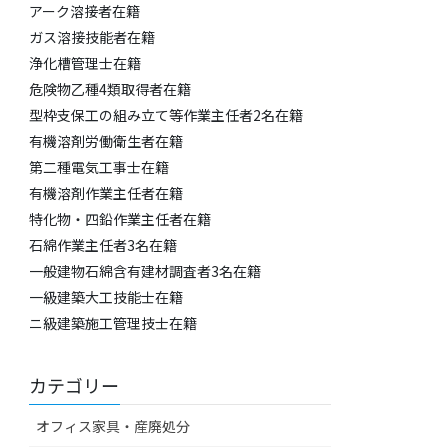
アーク溶接者在籍
ガス溶接技能者在籍
浄化槽管理士在籍
危険物乙種4類取得者在籍
型枠支保工の組み立て等作業主任者2名在籍
有機溶剤労働衛生者在籍
第二種電気工事士在籍
有機溶剤作業主任者在籍
特化物・四鉛作業主任者在籍
​石綿作業主任者3名在籍
​一般建物石綿含有建材調査者3名在籍
一級建築大工技能士在籍
​ニ級建築施工管理技士在籍
カテゴリー
オフィス家具・産廃処分