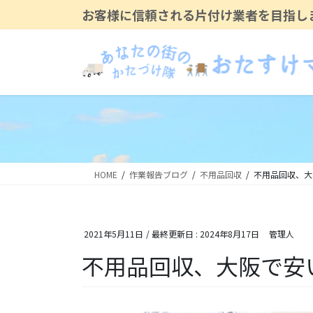
コ
ナ
お客様に信頼される片付け業者を目指し
ン
ビ
テ
ゲ
ン
ー
ツ
シ
に
ョ
移
ン
動
に
移
動
HOME
作業報告ブログ
不用品回収
不用品回収、大
2021年5月11日
/ 最終更新日 :
2024年8月17日
管理人
不用品回収、大阪で安