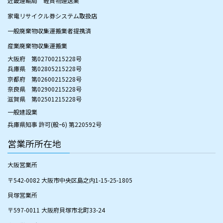
近畿運輸局 軽貨物運送業
家電リサイクル券システム取扱店
一般廃棄物収集運搬業者提携済
産業廃棄物収集運搬業
大阪府 第02700215228号
兵庫県 第02805215228号
京都府 第02600215228号
​奈良県 第02900215228号
​滋賀県 第02501215228号
一般建設業
兵庫県知事 許可(般ｰ6) 第220592号
営業所所在地
大阪営業所
〒542-0082 大阪市中央区島之内1-15-25-1805
貝塚営業所
〒597-0011 大阪府貝塚市北町33-24