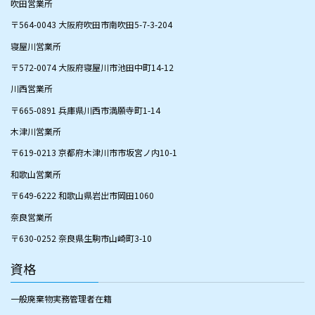
​吹田営業所
〒564-0043 大阪府吹田市南吹田5-7-3-204
​寝屋川営業所
〒572-0074 大阪府寝屋川市池田中町14-12
​川西営業所
​〒665-0891 兵庫県川西市満願寺町1-14
木津川営業所
〒619-0213 京都府木津川市市坂宮ノ内10-1
和歌山営業所
〒649-6222 和歌山県岩出市岡田1060
奈良営業所
〒630-0252 奈良県生駒市山崎町3-10
資格
一般廃棄物実務管理者在籍