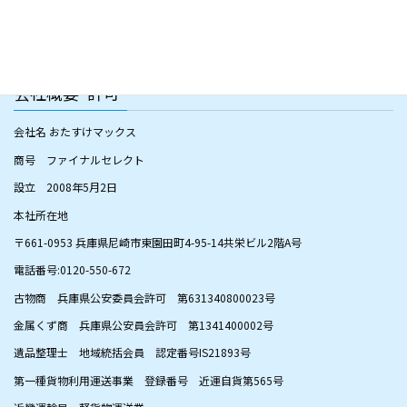
遺品整理
会社概要･許可
会社名 おたすけマックス
商号 ファイナルセレクト
設立 2008年5月2日
本社所在地
〒661-0953 兵庫県尼崎市東園田町4-95-14共栄ビル2階A号
電話番号:0120-550-672
古物商 兵庫県公安委員会許可 第631340800023号
金属くず商 兵庫県公安員会許可 第1341400002号
遺品整理士 地域統括会員 認定番号IS21893号
第一種貨物利用運送事業 登録番号 近運自貨第565号