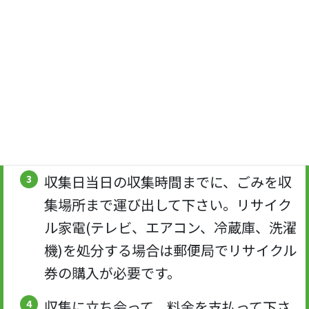
年末年始を除く月～金曜(祝日も可)の8時
30分～17時の間に電話(072-868-5374)で
予約を取って下さい。
必要事項を伝えて下さい。収集時間は午
前(9時~11時)･午後(13時~15時)で選ぶ事
が可能です。細かい時間指定は不可。
収集日当日の収集時間までに、ごみを収
集場所まで運び出して下さい。リサイク
ル家電(テレビ、エアコン、冷蔵庫、洗濯
機)を処分する場合は郵便局でリサイクル
券の購入が必要です。
収集に立ち会って、料金を支払って下さ