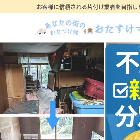
コ
ナ
お客様に信頼される片付け業者を目指し
ン
ビ
テ
ゲ
ン
ー
ツ
シ
に
ョ
不
移
ン
動
に
移
動
分