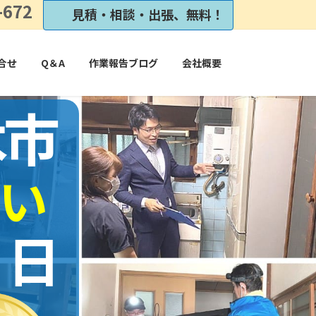
-672
見積・相談・出張、無料！
合せ
Q＆A
作業報告ブログ
会社概要
木市
い
１日