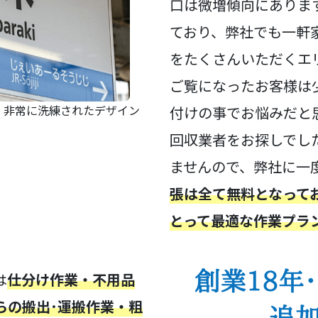
口は微増傾向にありま
ており、弊社でも一軒
をたくさんいただくエ
ご覧になったお客様は
れ、非常に洗練されたデザイン
付けの事でお悩みだと
回収業者をお探しでし
ませんので、弊社に一
張は全て無料となって
とって最適な作業プラ
は
仕分け作業・不用品
らの搬出･運搬作業・粗