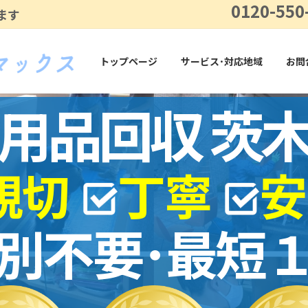
0120-550
ます
トップページ
サービス･対応地域
お問
用品回収 茨
親切
丁寧
安
別不要･最短